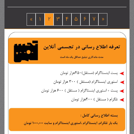
«
1
2
3
4
5
6
7
»