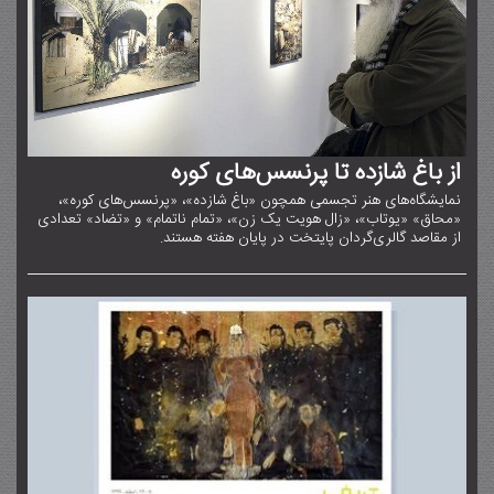
از باغ شازده تا پرنسس‌های کوره
نمایشگاه‌های هنر تجسمی همچون «باغ شازده»، «پرنسس‌های کوره»،
«محاق» «یوتاب»، «زال هویت یک زن»، «تمام ناتمام» و «تضاد» تعدادی
از مقاصد گالری‌گردان پایتخت در پایان هفته هستند.